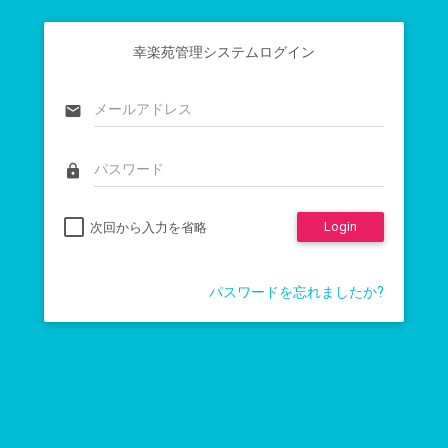
幸楽苑管理システムログイン
email
lock
Login
次回から入力を省略
パスワードを忘れましたか?